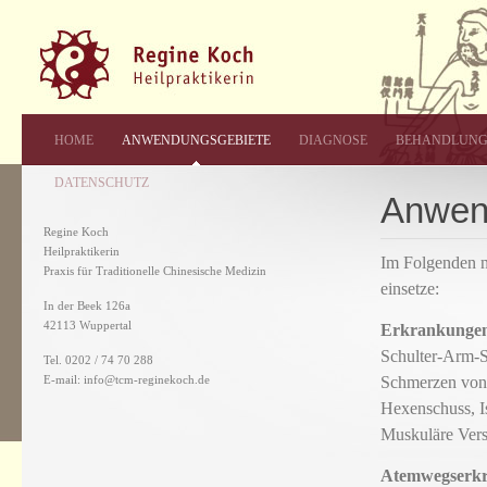
HOME
ANWENDUNGSGEBIETE
DIAGNOSE
BEHANDLUN
DATENSCHUTZ
Anwen
Regine Koch
Heilpraktikerin
Im Folgenden n
Praxis für Traditionelle Chinesische Medizin
einsetze:
In der Beek 126a
42113 Wuppertal
Erkrankungen
Schulter-Arm-
Tel. 0202 / 74 70 288
E-mail: info@tcm-reginekoch.de
Schmerzen von 
Hexenschuss, I
Muskuläre Ver
Atemwegserk