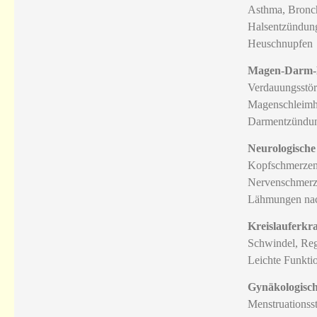
Asthma, Bronch
Halsentzündun
Heuschnupfen
Magen-Darm-
Verdauungsstö
Magenschleimh
Darmentzündun
Neurologisch
Kopfschmerzen
Nervenschmerze
Lähmungen nac
Kreislauferk
Schwindel, Reg
Leichte Funkti
Gynäkologisc
Menstruationss