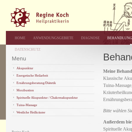
HOME
ANWENDUNGSGEBIETE
DIAGNOSE
BEHANDLUN
DATENSCHUTZ
Behan
Menu
Akupunktur
Meine Behand
Energetische Heilarbeit
Klassische Aku
Ernährungsberatung/Diätetik
Tuina-Massage
Moxibustion
Kräuterheilkun
Spirituelle Akupunktur / Chakrenakupunktur
Ernährungsber
Tuina-Massage
Bitte wählen S
Westliche Heilkräuter
Außerdem biet
Spirituelle Ak
Regine Koch