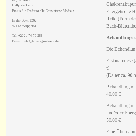
Chakrenakupunk
Heilpraktikerin
Praxis für Traditionelle Chinesische Medizin
Energetische He
Reiki (Form de
In der Beek 126a
Bach-Blütenthe
42113 Wuppertal
Tel. 0202 / 74 70 288
Behandlungsk
E-mail: info@tcm-reginekoch.de
Die Behandlung
Erstanamnese 
€
(Dauer ca. 90 
Behandlu
40,00 €
Behandlung mit
und/ode
50,00 €
Eine Übernahme