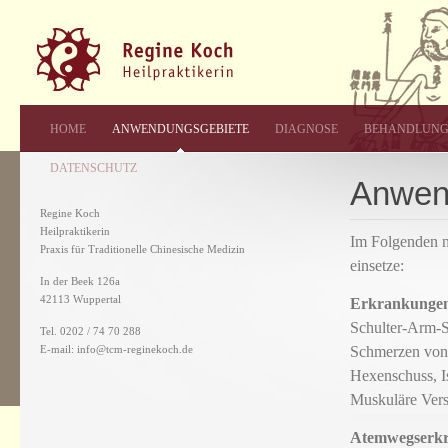
HOME
ANWENDUNGSGEBIETE
DIAGNOSE
BEHANDLUN
DATENSCHUTZ
Anwen
Regine Koch
Heilpraktikerin
Im Folgenden n
Praxis für Traditionelle Chinesische Medizin
einsetze:
In der Beek 126a
42113 Wuppertal
Erkrankungen
Schulter-Arm-
Tel. 0202 / 74 70 288
E-mail: info@tcm-reginekoch.de
Schmerzen von 
Hexenschuss, I
Muskuläre Ver
Atemwegserk