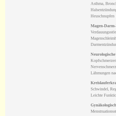
Asthma, Bronch
Halsentzündun
Heuschnupfen
Magen-Darm-
Verdauungsstö
Magenschleimh
Darmentzündun
Neurologisch
Kopfschmerzen
Nervenschmerze
Lähmungen nac
Kreislauferk
Schwindel, Reg
Leichte Funkti
Gynäkologisc
Menstruationss